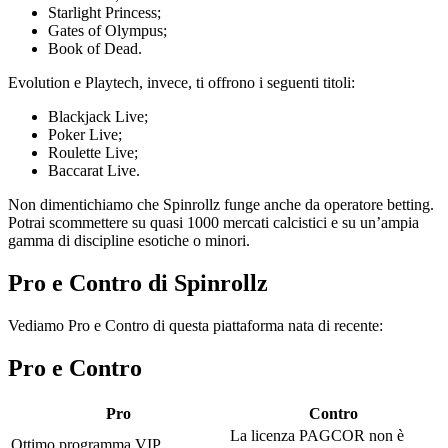
Starlight Princess;
Gates of Olympus;
Book of Dead.
Evolution e Playtech, invece, ti offrono i seguenti titoli:
Blackjack Live;
Poker Live;
Roulette Live;
Baccarat Live.
Non dimentichiamo che Spinrollz funge anche da operatore betting.
Potrai scommettere su quasi 1000 mercati calcistici e su un’ampia
gamma di discipline esotiche o minori.
Pro e Contro di Spinrollz
Vediamo Pro e Contro di questa piattaforma nata di recente:
Pro e Contro
Pro
Contro
La licenza PAGCOR non è
Ottimo programma VIP